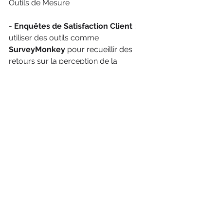
Outils de Mesure
- 
Enquêtes de Satisfaction Client
 : 
utiliser des outils comme 
SurveyMonkey
 pour recueillir des 
retours sur la perception de la 
marque peut fournir des insights 
précieux.
- 
Analyse des Réseaux Sociaux
 : des 
plateformes comme 
Hootsuite
permettent de suivre l'engagement et 
la portée de vos publications, offrant 
une visibilité sur la manière dont votre 
marque est perçue.
- 
Google Analytics
 : en surveillant le 
trafic vers votre site web, vous 
pouvez évaluer l'impact de vos 
campagnes de branding sur les 
conversions.