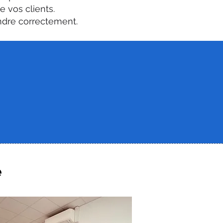
 vos clients.
ndre correctement.
oint de vue, avec leurs
à un problème concret qu'ils
e