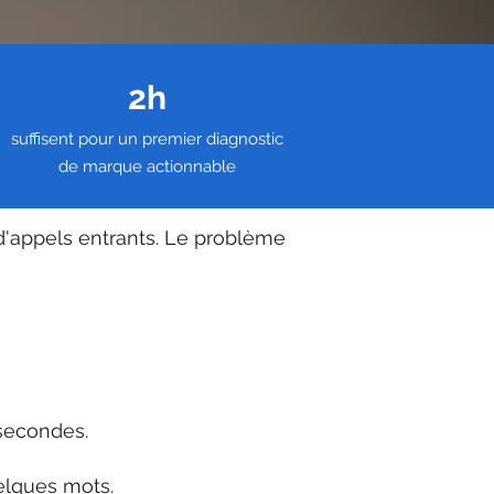
2h
suffisent pour un premier diagnostic
de marque actionnable
 d'appels entrants. Le problème
secondes.
elques mots.