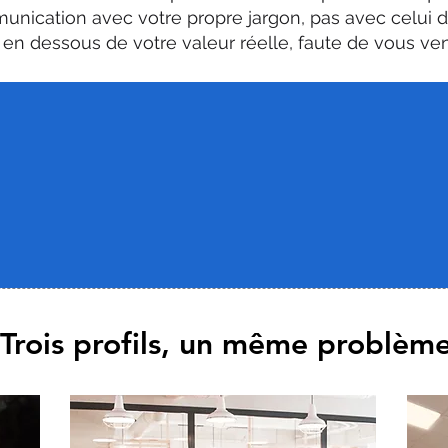
unication avec votre propre jargon, pas avec celui de
en dessous de votre valeur réelle, faute de vous ve
i est en cause. C'est votre message.
sultants indépendants communiquent de leur propre p
cabulaire. Leurs clients, eux, cherchent une réponse 
 cause n°1 du manque d'appels entrants.
Trois profils, un même problèm