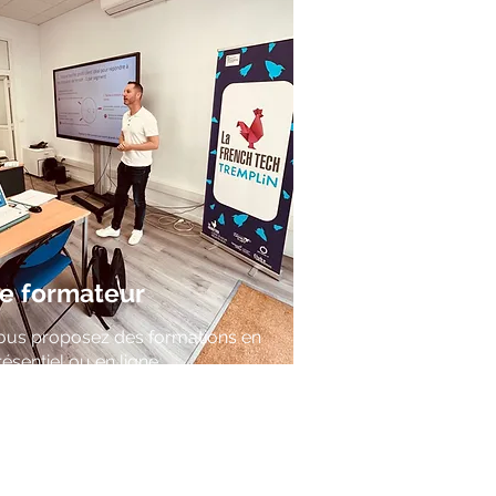
e formateur
ous proposez des formations en
résentiel ou en ligne
tre offre n'est pas lisible sur
inkedIn