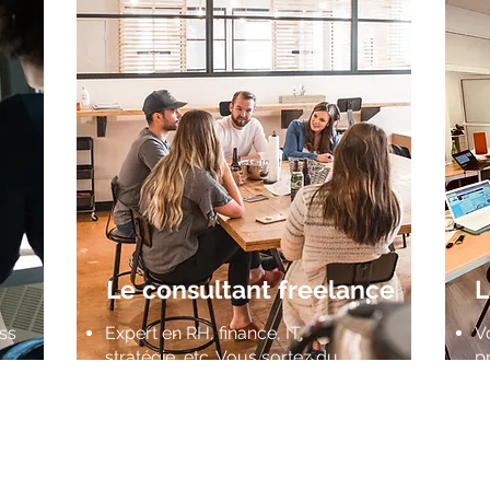
Le consultant freelance
L
ess
Expert en RH, finance, IT,
V
stratégie, etc. Vous sortez du
p
salariat et créez votre activité
Vo
Ou vous stagnez depuis plusieurs
L
mois. Vous voulez des missions
mieux valorisées