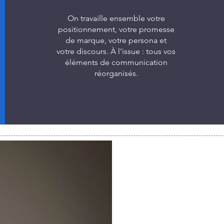
On travaille ensemble votre
positionnement, votre promesse
de marque, votre persona et
votre discours. À l'issue : tous vos
éléments de communication
Je veux être coaché sur ma marque
réorganisés.