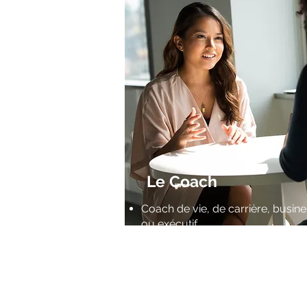
Le Coach
Coach de vie, de carrière, busin
ou exécutif
Vous avez des clients mais vous
voulez les bons
Vous cherchez à monter en
gamme