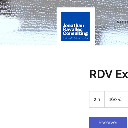
MES S
RDV Ex
160
euros
2 h
2
160 €
h
Réserver